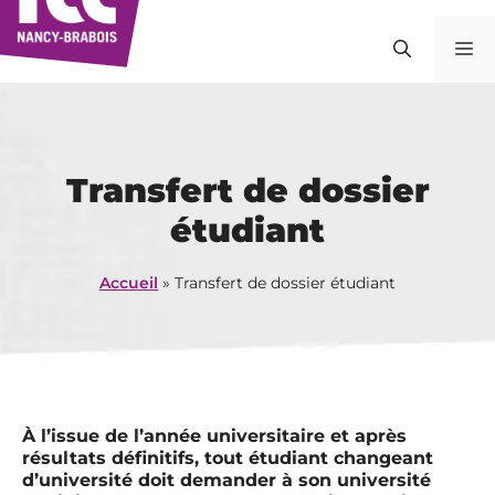
Aller
au
M
contenu
Transfert de dossier
étudiant
Accueil
»
Transfert de dossier étudiant
À l’issue de l’année universitaire et après
résultats définitifs, tout étudiant changeant
d’université doit demander à son université