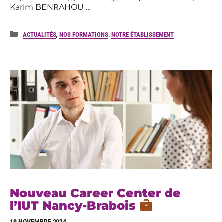
Karim BENRAHOU …
Catégories
,
,
ACTUALITÉS
NOS FORMATIONS
NOTRE ÉTABLISSEMENT
Nouveau Career Center de
l’IUT Nancy-Brabois
19 NOVEMBRE 2024