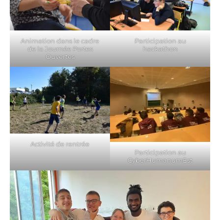
Animation dans le cadre
Participation au
de la Journée Portes
hackathon
Ouvertes
Activité de rentrée
Participation au
CyberHumanumEst