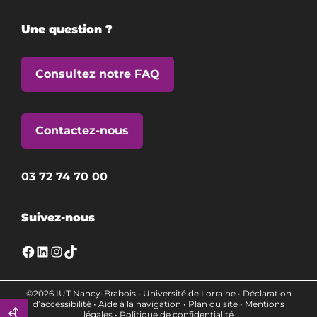
Une question ?
Consultez notre FAQ
Contactez-nous
03 72 74 70 00
Suivez-nous
Facebook
LinkedIn
Instagram
TikTok
©2026 IUT Nancy-Brabois •
Université de Lorraine
•
Déclaration
d’accessibilité
•
Aide à la navigation
•
Plan du site
•
Mentions
légales
•
Politique de confidentialité