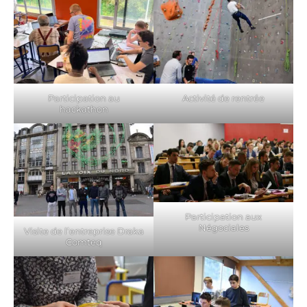
Participation au
Activité de rentrée
hackathon
Participation aux
Négociales
Visite de l’entreprise Draka
Comteq